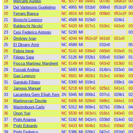
18
Mercanti Aurelio
NC
5077
MI
044n1
007b0
049n1F
00
19
Del Vantesino Guglielmo
NC
4955
MI
031b0
008n0
051b1F
00
20
Ferraro Bianca
NC
4816
MI
041n0
009b0
052n1F
0
21
Brioschi Lorenzo
NC
4568
MI
015b0
024b1
22
Baldeschi Nicolo'
NC
5420
MI
017n1
010b1
042n0
03
23
Cesi Federico Antonio
NC
5230
MI
03
24
Dmitriev Ivan
NC
4244
MI
052n1F
041b0
021n0
25
El Dkrany Amir
NC
4589
MI
032n0
05
26
Fidora Irene
NC
5141
MI
039n0
040b0
016n0
01
27
Filippo Sara
NC
5126
MI
032b1
035n0
015b0
01
28
Fiocca Martinez Margherit
NC
5149
MI
034b1
043n0
013b0
01
29
Fossati Andrea
NC
5693
MI
001n1
014b½
033n0
04
30
Gao Lorenzo
NC
5601
MI
002b1
013n1
043b0
03
31
Gargiulo Filippo
NC
5300
MI
019n1
039n1
04
32
Jamous Manuel
NC
5218
MI
027n0
025b1
041n1
03
33
Lacambra Gem Elijah Xerx
2N
5945
MI
006b1
037n1
029b1
02
34
Martirosyan Davide
NC
5406
MI
028n0
048b1
044n1
03
35
Mastrobuoni Carlo
NC
5312
MI
009n1
027b1
038n1
04
36
Onori Yuri
NC
5530
MI
003n½
016b1
040n0
03
37
Pighi Arianna
NC
5192
MI
042n½
033b0
014n0
02
38
Pighi Edoardo
NC
5433
MI
004b1
015n1
035b0
03
39
Pighi Federico
NC
5386
MI
026b1
047n1
031b0
03