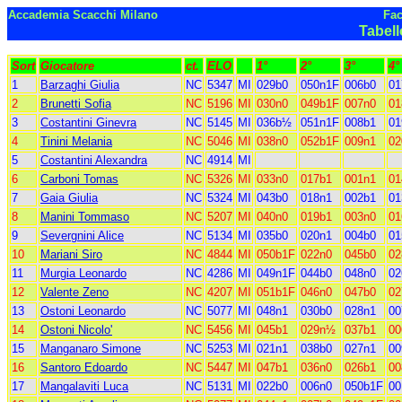
Accademia Scacchi Milano
Fa
Tabell
Sort
Giocatore
ct.
ELO
1°
2°
3°
4°
1
Barzaghi Giulia
NC
5347
MI
029b0
050n1F
006b0
01
2
Brunetti Sofia
NC
5196
MI
030n0
049b1F
007n0
01
3
Costantini Ginevra
NC
5145
MI
036b½
051n1F
008b1
01
4
Tinini Melania
NC
5046
MI
038n0
052b1F
009n1
0
5
Costantini Alexandra
NC
4914
MI
6
Carboni Tomas
NC
5326
MI
033n0
017b1
001n1
01
7
Gaia Giulia
NC
5324
MI
043b0
018n1
002b1
01
8
Manini Tommaso
NC
5207
MI
040n0
019b1
003n0
01
9
Severgnini Alice
NC
5134
MI
035b0
020n1
004b0
01
10
Mariani Siro
NC
4844
MI
050b1F
022n0
045b0
02
11
Murgia Leonardo
NC
4286
MI
049n1F
044b0
048n0
02
12
Valente Zeno
NC
4207
MI
051b1F
046n0
047b0
02
13
Ostoni Leonardo
NC
5077
MI
048n1
030b0
028n1
00
14
Ostoni Nicolo'
NC
5456
MI
045b1
029n½
037b1
00
15
Manganaro Simone
NC
5253
MI
021n1
038b0
027n1
00
16
Santoro Edoardo
NC
5447
MI
047b1
036n0
026b1
00
17
Mangalaviti Luca
NC
5131
MI
022b0
006n0
050b1F
00