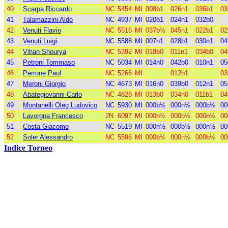
40
Scarpa Riccardo
NC
5454
MI
008b1
026n1
036b1
03
41
Talamazzini Aldo
NC
4937
MI
020b1
024n1
032b0
42
Venuti Flavio
NC
5516
MI
037b½
045n1
022b1
02
43
Venuti Luigi
NC
5588
MI
007n1
028b1
030n1
04
44
Vihan Shourya
NC
5392
MI
018b0
011n1
034b0
04
45
Petroni Tommaso
NC
5034
MI
014n0
042b0
010n1
05
46
Perrone Paul
NC
5266
MI
012b1
03
47
Meroni Giorgio
NC
4673
MI
016n0
039b0
012n1
05
48
Abategiovanni Carlo
NC
4828
MI
013b0
034n0
011b1
04
49
Montanelli Oleg Ludovico
NC
5930
MI
000b½
000n½
000b½
0
50
Lavorgna Francesco
2N
6097
MI
000n½
000b½
000n½
0
51
Costa Giacomo
NC
5519
MI
000n½
000b½
000n½
0
52
Soler Alessandro
NC
5596
MI
000b½
000n½
000b½
0
Indice Torneo